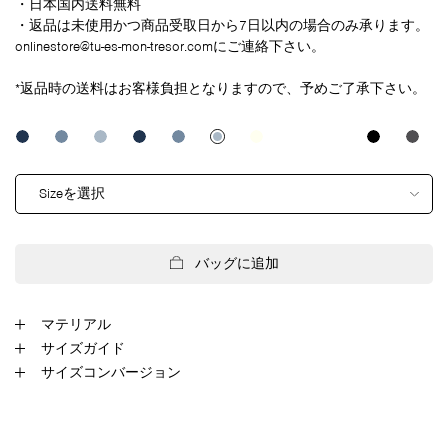
・日本国内送料無料
・返品は未使用かつ商品受取日から7日以内の場合のみ承ります。
onlinestore@tu-es-mon-tresor.com
にご連絡下さい。
*返品時の送料はお客様負担となりますので、予めご了承下さい。
Sizeを選択
バッグに追加
マテリアル
100% cotton
サイズガイド
サイズコンバージョン
インチ
/
センチ
Denim
Europe
US
France
Japan
サイズ
ウエスト
ヒップ
インシーム
ライズ