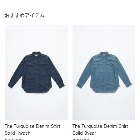
23-25
XXS/32
2
34
3
24
66
90
70
25.5
25-26
XS/34
4
36
5
25
68
92
70
26
おすすめアイテム
26-27
S/36
6
38
7
26
70
94
71
26.5
28-29
M/38
8
40
9
27
72
96
71
27
29-30
L/40
10
42
11
28
74
98
72
27.5
30-31
XL/42
12
44
13
29
76
100
72
28
30
78
102
72
28.5
The Turquoise Denim Shirt
The Turquoise Denim Shirt
Solid 1wash
Solid 3year