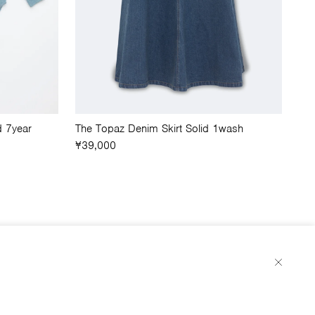
d 7year
The Topaz Denim Skirt Solid 1wash
¥39,000
About
Store
Legal
Instagram