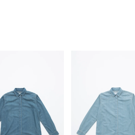
23-25
XXS/32
2
3
25-26
XS/34
4
3
26-27
S/36
6
3
28-29
M/38
8
4
29-30
L/40
10
4
30-31
XL/42
12
4