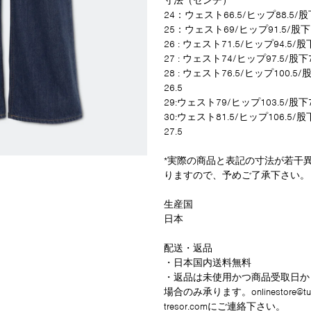
寸法（センチ）
24：ウェスト66.5/ヒップ88.5/股
25：ウェスト69/ヒップ91.5/股下
26 : ウェスト71.5/ヒップ94.5/股
27 : ウェスト74/ヒップ97.5/股下7
28 : ウェスト76.5/ヒップ100.5
26.5
29:ウェスト79/ヒップ103.5/股下7
30:ウェスト81.5/ヒップ106.5/股
27.5
*実際の商品と表記の寸法が若干
りますので、予めご了承下さい。
生産国
日本
配送・返品
・日本国内送料無料
・返品は未使用かつ商品受取日か
場合のみ承ります。
onlinestore@tu
tresor.com
にご連絡下さい。